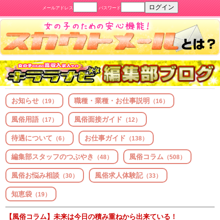
メールアドレス
パスワード
お知らせ
職種・業種・お仕事説明
（19）
（16）
風俗用語
風俗面接ガイド
（17）
（12）
待遇について
お仕事ガイド
（6）
（138）
編集部スタッフのつぶやき
風俗コラム
（48）
（508）
風俗お悩み相談
風俗求人体験記
（30）
（33）
知恵袋
（19）
【風俗コラム】未来は今日の積み重ねから出来ている！