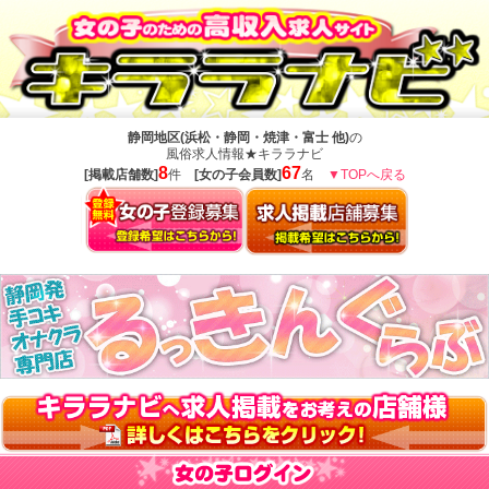
静岡地区(浜松・静岡・焼津・富士 他)
の
風俗求人情報★キララナビ
8
67
[掲載店舗数]
件
[女の子会員数]
名
▼TOPへ戻る