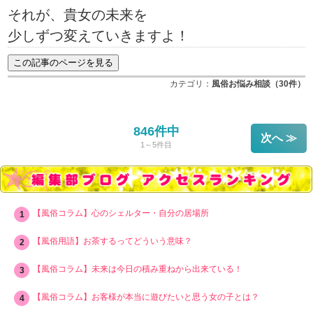
それが、貴女の未来を
少しずつ変えていきますよ！
カテゴリ：
風俗お悩み相談（30件）
846件中
次へ ≫
1～5件目
【風俗コラム】心のシェルター・自分の居場所
【風俗用語】お茶するってどういう意味？
【風俗コラム】未来は今日の積み重ねから出来ている！
【風俗コラム】お客様が本当に遊びたいと思う女の子とは？