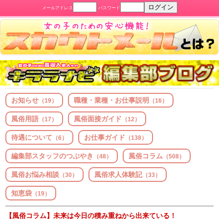
メールアドレス
パスワード
お知らせ
職種・業種・お仕事説明
（19）
（16）
風俗用語
風俗面接ガイド
（17）
（12）
待遇について
お仕事ガイド
（6）
（138）
編集部スタッフのつぶやき
風俗コラム
（48）
（508）
風俗お悩み相談
風俗求人体験記
（30）
（33）
知恵袋
（19）
【風俗コラム】未来は今日の積み重ねから出来ている！