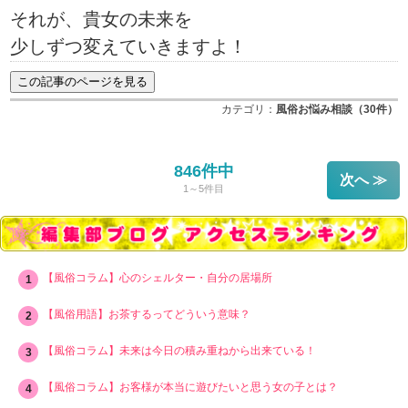
それが、貴女の未来を
少しずつ変えていきますよ！
カテゴリ：
風俗お悩み相談（30件）
846件中
次へ ≫
1～5件目
【風俗コラム】心のシェルター・自分の居場所
【風俗用語】お茶するってどういう意味？
【風俗コラム】未来は今日の積み重ねから出来ている！
【風俗コラム】お客様が本当に遊びたいと思う女の子とは？