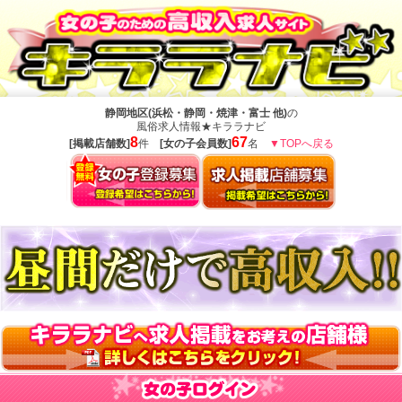
静岡地区(浜松・静岡・焼津・富士 他)
の
風俗求人情報★キララナビ
8
67
[掲載店舗数]
件
[女の子会員数]
名
▼TOPへ戻る