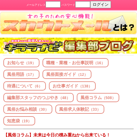
メールアドレス
パスワード
お知らせ
職種・業種・お仕事説明
（19）
（16）
風俗用語
風俗面接ガイド
（17）
（12）
待遇について
お仕事ガイド
（6）
（138）
編集部スタッフのつぶやき
風俗コラム
（48）
（508）
風俗お悩み相談
風俗求人体験記
（30）
（33）
知恵袋
（19）
【風俗コラム】未来は今日の積み重ねから出来ている！