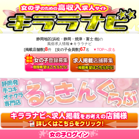
静岡地区(浜松・静岡・焼津・富士 他)
の
風俗求人情報★キララナビ
8
67
[掲載店舗数]
件
[女の子会員数]
名
▼TOPへ戻る