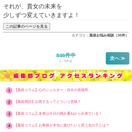
それが、貴女の未来を
少しずつ変えていきますよ！
カテゴリ：
風俗お悩み相談（30件）
846件中
次へ ≫
1～5件目
【風俗コラム】心のシェルター・自分の居場所
【風俗用語】お茶するってどういう意味？
【風俗コラム】未来は今日の積み重ねから出来ている！
【風俗コラム】お客様が本当に遊びたいと思う女の子とは？