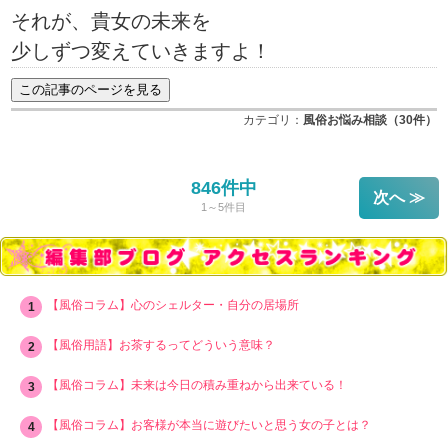
それが、貴女の未来を
少しずつ変えていきますよ！
カテゴリ：
風俗お悩み相談（30件）
846件中
次へ ≫
1～5件目
【風俗コラム】心のシェルター・自分の居場所
【風俗用語】お茶するってどういう意味？
【風俗コラム】未来は今日の積み重ねから出来ている！
【風俗コラム】お客様が本当に遊びたいと思う女の子とは？