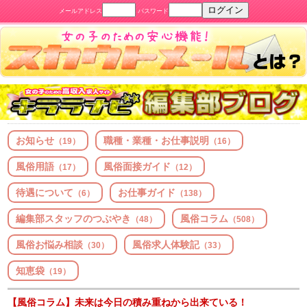
メールアドレス
パスワード
お知らせ
職種・業種・お仕事説明
（19）
（16）
風俗用語
風俗面接ガイド
（17）
（12）
待遇について
お仕事ガイド
（6）
（138）
編集部スタッフのつぶやき
風俗コラム
（48）
（508）
風俗お悩み相談
風俗求人体験記
（30）
（33）
知恵袋
（19）
【風俗コラム】未来は今日の積み重ねから出来ている！