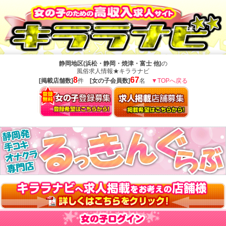
静岡地区(浜松・静岡・焼津・富士 他)
の
風俗求人情報★キララナビ
8
67
[掲載店舗数]
件
[女の子会員数]
名
▼TOPへ戻る